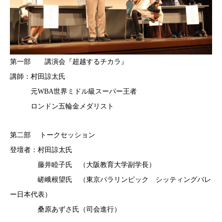
第一部 講演会『超越するチカラ』
講師：村田諒太氏
元WBA世界ミドル級スーパー王者
ロンドン五輪金メダリスト
第二部 トークセッション
登壇者：村田諒太氏
藤井睦子氏 （大阪教育大学副学長）
嵯峨根望氏 （東京パラリンピック シッティングバレ
ー日本代表）
桑原あずさ氏（司会進行）