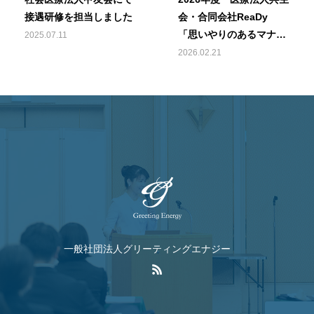
接遇研修を担当しました
会・合同会社ReaDy
「思いやりのあるマナ
2025.07.11
ー」接遇研修
2026.02.21
一般社団法人グリーティングエナジー